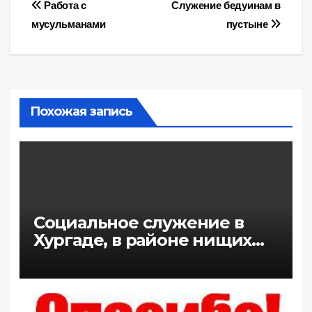
Навигация
Работа с
Служение бедуинам в
мусульманами
пустыне
по
записям
Похожая запись
Социальное служение в
Хургаде, в районе нищих
Зыр-Зара.