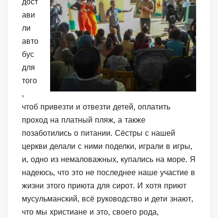
дост
ави
ли
авто
бус
для
того
,
чтоб привезти и отвезти детей, оплатить
проход на платный пляж, а также
позаботились о питании. Сёстры с нашей
церкви делали с ними поделки, играли в игры,
и, одно из немаловажных, купались на море. Я
надеюсь, что это не последнее наше участие в
жизни этого приюта для сирот. И хотя приют
мусульманский, всё руководство и дети знают,
что мы христиане и это, своего рода,