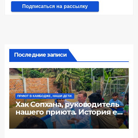
Последние записи
ПРИЮТ В КАМБОДЖЕ, НАШИ ДЕТИ.
Хак Сопхана, руководитель
нашего приюта. История её
жизни: «100 долл за ночь
или почему жизнь такая
жестокая».