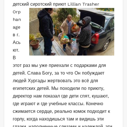
детски
й сиротский приют Lillian Trasher
Orp
han
age
в г.
Ась
ют.
В
этот раз мы уже приехали с подарками для
детей. Слава Богу, за то что Он побуждает
людей Хургады жертвовать это всё для
египетских детей. Мы походили по приюту,
директор нам показал где дети спят, кушают,
где играют и где учебные классы. Конечно
сжимается сердце, реально комок подходит к
горлу, когда находишься там и видишь эти
глазки, наполненные слезами и надеждой, эти