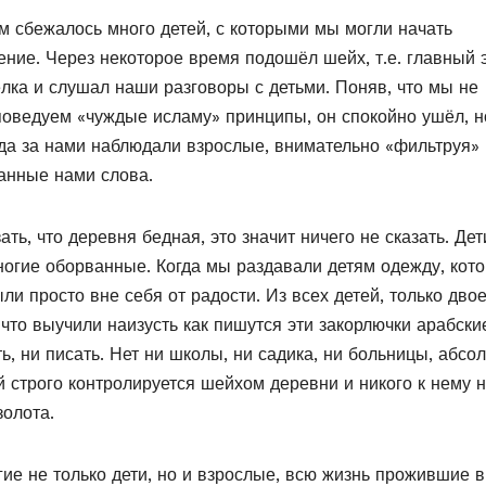
м сбежалось много детей, с которыми мы могли начать
ние. Через некоторое время подошёл шейх, т.е. главный 
лка и слушал наши разговоры с детьми. Поняв, что мы не
оведуем «чуждые исламу» принципы, он спокойно ушёл, н
да за нами наблюдали взрослые, внимательно «фильтруя»
анные нами слова.
ать, что деревня бедная, это значит ничего не сказать. Дет
многие оборванные. Когда мы раздавали детям одежду, кот
ли просто вне себя от радости. Из всех детей, только дво
 что выучили наизусть как пишутся эти закорлючки арабски
ь, ни писать. Нет ни школы, ни садика, ни больницы, абсо
й строго контролируется шейхом деревни и никого к нему 
золота.
ие не только дети, но и взрослые, всю жизнь прожившие в