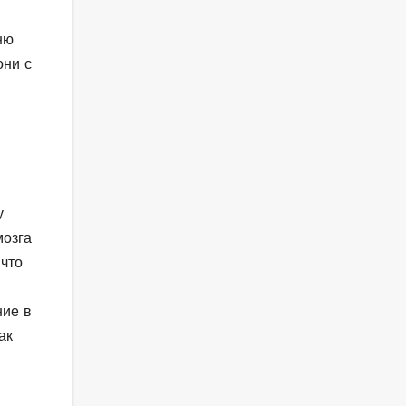
ню
они с
у
мозга
 что
ние в
ак