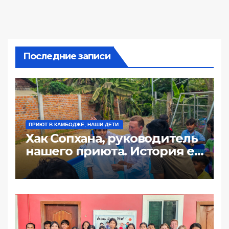
Последние записи
ПРИЮТ В КАМБОДЖЕ, НАШИ ДЕТИ.
Хак Сопхана, руководитель
нашего приюта. История её
жизни: «100 долл за ночь
или почему жизнь такая
жестокая».