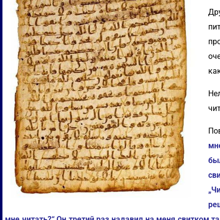
Др
пи
пр
оч
как
Не
чит
По
мне
бы
св
„Ч
ре
мне читать?“ Он третий раз надавил на меня свитком так