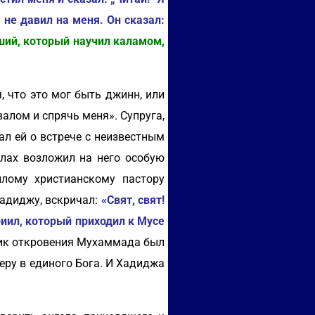
 не давил на меня. Он сказал:
йший, кoтopый нayчил кaлaмoм,
, что это мог быть джинн, или
алом и спрячь меня». Супруга,
ал ей о встрече с неизвестным
ллах возложил на него особую
лому христианскому пастору
адиджу, вскричал:
«Свят, свят!
риил, который приходил к Мусе
чник откровения Мухаммада был
веру в единого Бога. И Хадиджа