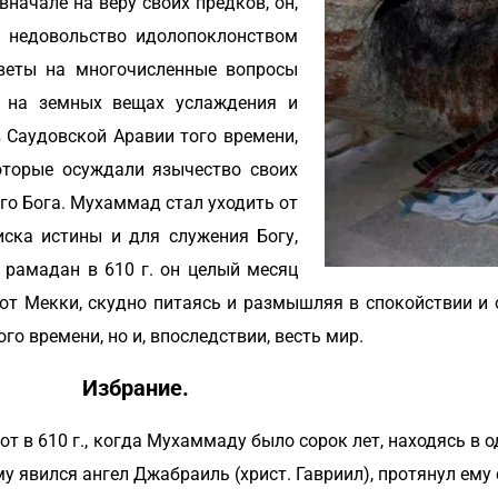
начале на веру своих предков, он,
 недовольство идолопоклонством
веты на многочисленные вопросы
о на земных вещах услаждения и
в Саудовской Аравии того времени,
оторые осуждали язычество своих
ого Бога. Мухаммад стал уходить от
ска истины и для служения Богу,
 рамадан в 610 г. он целый месяц
у от Мекки, скудно питаясь и размышляя в спокойствии и
о времени, но и, впоследствии, весть мир.
Избрание.
от в 610 г., когда Мухаммаду было сорок лет, находясь в о
у явился ангел Джабраиль (христ. Гавриил), протянул ему 