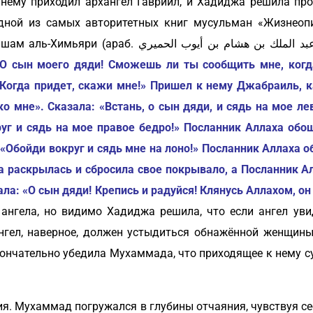
нему приходил архангел Гавриил, и Хадиджа решила про
дной из самых авторитетных книг мусульман «Жизнеоп
шам аль-Химьяри (
араб.
أبو محمد عبد الملك بن هشام بن أيوب الحميري), известный как Ибн
«О сын моего дяди! Сможешь ли ты сообщить мне, когда
 «Когда придет, скажи мне!» Пришел к нему Джабраиль, 
 мне». Сказала: «Встань, о сын дяди, и сядь на мое ле
руг и сядь на мое правое бедро!» Посланник Аллаха обош
 «Обойди вокруг и сядь мне на лоно!» Посланник Аллаха об
на раскрылась и сбросила свое покрывало, а Посланник А
ла: «О сын дяди! Крепись и радуйся! Клянусь Аллахом, он 
ангела, но видимо Хадиджа решила, что если ангел уви
ангел, наверное, должен устыдиться обнажённой женщины
кончательно убедила Мухаммада, что приходящее к нему с
ия. Мухаммад погружался в глубины отчаяния, чувствуя с