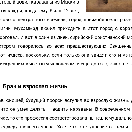
который водил караваны из Мекки в
 однажды, когда ему было 12 лет,
гового центра того времени, город преизобиловал разн
лигий. Мухаммад любил приходить в этот город с кара
орговал. И вот в один из дней, сирийский христианский м
отором говорилось во всех предшествующих Священны
т иудеев, поскольку, если только они увидят его и узна
искренним и честным человеком, и еще до того, как он ста
Брак и взрослая жизнь.
ав юношей, будущий пророк вступил во взрослую жизнь, 
, что он умел делать – водить караваны. В современном 
йчас, то его профессия соответствовала нынешнему дально
неджеру низшего звена. Хотя это отступление от темы. 