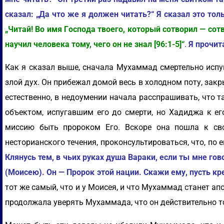
сказал: „Да что же я должен читать?“ Я сказал это тол
„Читaй! Bo имя Гocпoдa твoeгo, кoтopый coтвopил — coт
нayчил чeлoвeкa тoмy, чeгo oн нe знaл [96:1-5]“
.
Я прочита
Как я сказал выше, сначала Мухаммад смертельно испуга
злой дух. Он прибежал домой весь в холодном поту, зак
естественно, в недоумении начала расспрашивать, что т
объектом, испугавшим его до смерти, но Хадиджа к ег
миссию быть пророком Его. Вскоре она пошла к с
несторианского течения, проконсультироваться, что, п
Клянусь тем, в чьих руках душа Вараки, если ты мне го
(Моисею). Он — Пророк этой нации. Скажи ему, пусть кр
тот же самый, что и у Моисея, и что Мухаммад станет ап
продолжала уверять Мухаммада, что он действительно то