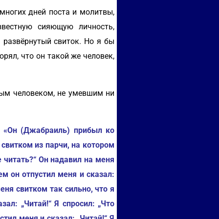
 многих дней поста и молитвы,
звестную сияющую личность,
 развёрнутый свиток. Но я бы
рял, что он такой же человек,
ным человеком, не умевшим ни
«Он (Джабраиль) прибыл ко
о свитком из парчи, на котором
не читать?“ Он надавил на меня
ем он отпустил меня и сказал:
меня свитком так сильно, что я
зал: „Читай!“ Я спросил: „Что
стил меня и сказал: „Читай!“ Я