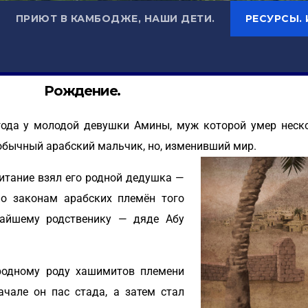
ПРИЮТ В КАМБОДЖЕ, НАШИ ДЕТИ.
РЕСУРСЫ.
Рождение.
0 года у молодой девушки Амины, муж которой умер неск
обычный арабский мальчик, но, изменивший мир.
питание взял его родной дедушка —
по законам арабских племён того
жайшему родственику — дяде Абу
родному роду хашимитов племени
ачале он пас стада, а затем стал