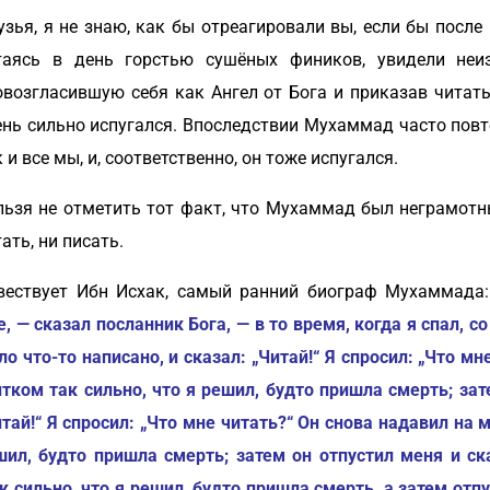
узья, я не знаю, как бы отреагировали вы, если бы после
таясь в день горстью сушёных фиников, увидели неи
овозгласившую себя как Ангел от Бога и приказав читать
ень сильно испугался. Впоследствии Мухаммад часто повто
 и все мы, и, соответственно, он тоже испугался.
льзя не отметить тот факт, что Мухаммад был неграмот
ать, ни писать.
вествует Ибн Исхак, самый ранний биограф Мухаммада:
, — сказал посланник Бога, — в то время, когда я спал, с
ло что-то написано, и сказал: „Читай!“ Я спросил: „Что м
итком так сильно, что я решил, будто пришла смерть; зат
итай!“ Я спросил: „Что мне читать?“ Он снова надавил на 
шил, будто пришла смерть; затем он отпустил меня и ска
 сильно, что я решил, будто пришла смерть, а затем отпу