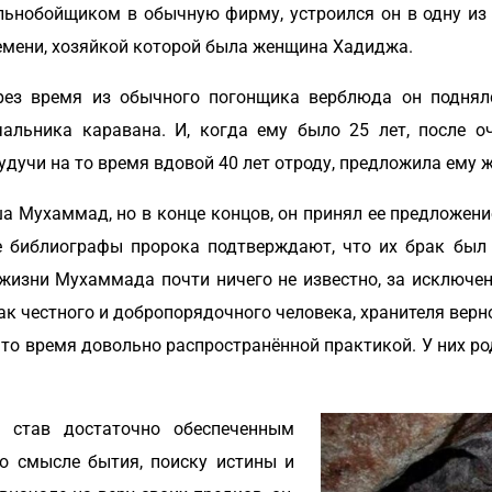
льнобойщиком в обычную фирму, устроился он в одну из
емени, хозяйкой которой была женщина Хадиджа.
рез время из обычного погонщика верблюда он поднял
чальника каравана. И, когда ему было 25 лет, после о
дучи на то время вдовой 40 лет отроду, предложила ему ж
 Мухаммад, но в конце концов, он принял ее предложение
се библиографы пророка подтверждают, что их брак был
жизни Мухаммада почти ничего не известно, за исключен
к честного и добропорядочного человека, хранителя вернос
а то время довольно распространённой практикой. У них р
 став достаточно обеспеченным
о смысле бытия, поиску истины и