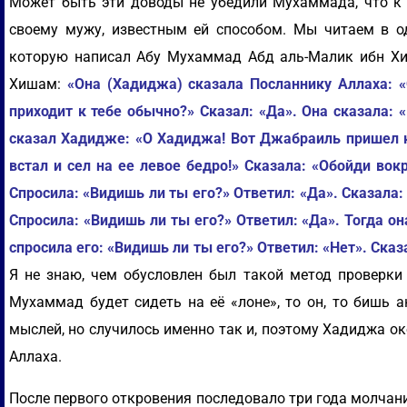
Может быть эти доводы не убедили Мухаммада, что к 
своему мужу, известным ей способом. Мы читаем в о
которую написал Абу Мухаммад Абд аль-Малик ибн Хи
Хишам:
«Она (Хадиджа) сказала Посланнику Аллаха: 
приходит к тебе обычно?» Сказал: «Да». Она сказала:
сказал Хадидже: «О Хадиджа! Вот Джабраиль пришел ко
встал и сел на ее левое бедро!» Сказала: «Обойди вок
Спросила: «Видишь ли ты его?» Ответил: «Да». Сказала:
Спросила: «Видишь ли ты его?» Ответил: «Да». Тогда о
спросила его: «Видишь ли ты его?» Ответил: «Нет». Сказа
Я не знаю, чем обусловлен был такой метод проверки 
Мухаммад будет сидеть на её «лоне», то он, то бишь 
мыслей, но случилось именно так и, поэтому Хадиджа о
Аллаха.
После первого откровения последовало три года молчан