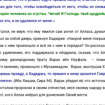
ько для того, чтобы освободиться от него, чтобы он снова
вopил чeлoвeкa из cгycткa. Читaй! И Гocпoдь твoй щeдpe
л это, и он удалился от меня.»
лся, не веря, что ему явился сам ангел от Аллаха, думая
рыл за собой дверь, крикнул Хадидже: «Накрой меня покрыв
ам с ним произошло и всё ли с ним в порядке? Он рассказ
о удивлению, его поддержала и ободрила, сказав, что А
воему двоюродному брату Варак ибн Науфаль – пожи
о его мнению, произошло с Мухаммадом. Варак, выслушав Х
воришь правду, о Хадиджа, то пришел к нему архангел Гав
епится»
(Ибн Хишам, Сира 94). Варак убедил её, что исто
остолом-пророком в своем отечестве, неся своему народу 
т, кого Аллах избрал для донесения Своей вести.