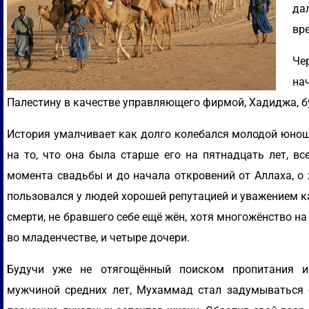
да
вр
Че
на
Палестину в качестве управляющего фирмой, Хадиджа, бу
История умалчивает как долго колебался молодой юноша
на то, что она была старше его на пятнадцать лет, в
момента свадьбы и до начала откровений от Аллаха, о 
пользовался у людей хорошей репутацией и уважением ка
смерти, не бравшего себе ещё жён, хотя многожёнство н
во младенчестве, и четыре дочери.
Будучи уже не отягощённый поиском пропитания и
мужчиной средних лет, Мухаммад стал задумываться 