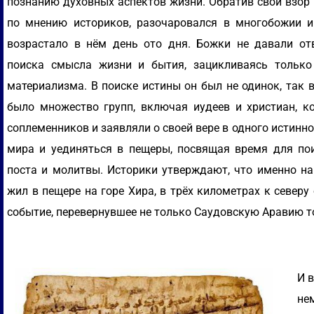
познанию духовных аспектов жизни. Обратив свой взор в
по мнению историков, разочаровался в многобожии и
возрастало в нём день ото дня. Божки не давали от
поиска смысла жизни и бытия, зацикливаясь тольк
материализма. В поиске истины он был не одинок, так 
было множество групп, включая иудеев и христиан, к
соплеменников и заявляли о своей вере в одного истинн
мира и уединяться в пещеры, посвящая время для пои
поста и молитвы. Историки утверждают, что именно на
жил в пещере на горе Хира, в трёх километрах к север
событие, перевернувшее не только Саудовскую Аравию тог
И в
нем