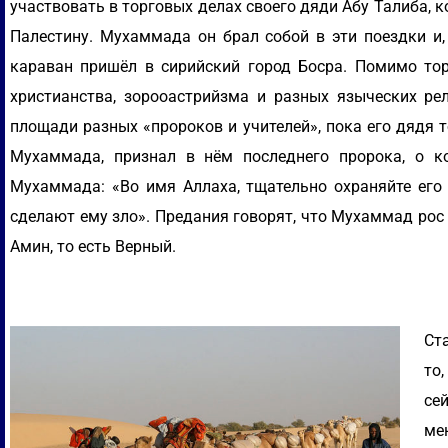
участвовать в торговых делах своего дяди Абу Талиба, 
Палестину. Мухаммада он брал собой в эти поездки и,
караван пришёл в сирийский город Босра. Помимо тор
христианства, зорооастрийзма и разных языческих ре
площади разных «пророков и учителей», пока его дядя т
Мухаммада, признал в нём последнего пророка, о к
Мухаммада: «Во имя Аллаха, тщательно охраняйте его о
сделают ему зло». Предания говорят, что Мухаммад рос 
Амин, то есть Верный.
Ст
то
се
ме