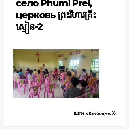
село Phumi Prei,
церковь ព្រះវិហារគ្រឹះ
ស្ទៀន-2
Навигация
8,8% в Камбодже.
по