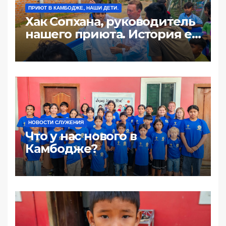
ПРИЮТ В КАМБОДЖЕ, НАШИ ДЕТИ.
Хак Сопхана, руководитель
нашего приюта. История её
жизни: «100 долл за ночь
или почему жизнь такая
жестокая».
НОВОСТИ СЛУЖЕНИЯ
Что у нас нового в
Камбодже?