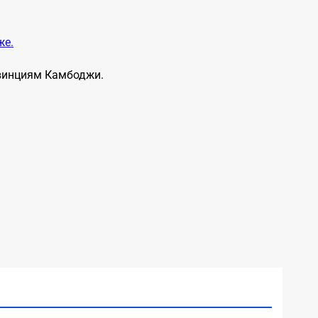
же.
овинциям Камбоджи.