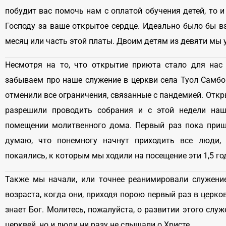
побудит вас помочь нам с оплатой обучения детей, то и
Господу за ваше открытое сердце. Идеально было бы вз
месяц или часть этой платы. Двоим детям из девяти мы 
Несмотря на то, что открытие приюта стало для нас
забываем про наше служение в церкви села Туол Самб
отменили все ограничения, связанные с пандемией. Откр
разрешили проводить собрания и с этой недели наша
помещении молитвенного дома. Первый раз пока пришл
думаю, что понемногу начнут приходить все люди,
покаялись, к которым мы ходили на посещение эти 1,5 го
Также мы начали, или точнее реанимировали служени
возраста, когда они, приходя порою первый раз в церк
знает Бог. Молитесь, пожалуйста, о развитии этого слу
церквей, но и люди ни разу не слышали о Христе.