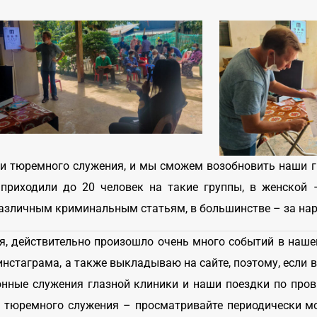
ри тюремного служения, и мы сможем возобновить наши г
приходили до 20 человек на такие группы, в женской
 различным криминальным статьям, в большинстве – за на
мя, действительно произошло очень много событий в на
инстаграма, а также выкладываю на сайте, поэтому, если 
онные служения глазной клиники и наши поездки по про
ь тюремного служения – просматривайте периодически м