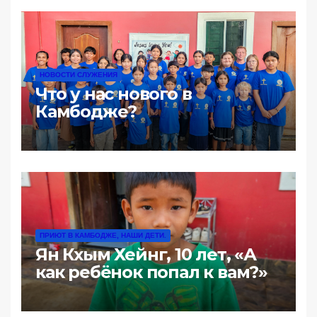
жестокая».
НОВОСТИ СЛУЖЕНИЯ
Что у нас нового в
Камбодже?
ПРИЮТ В КАМБОДЖЕ, НАШИ ДЕТИ.
Ян Кхым Хейнг, 10 лет, «А
как ребёнок попал к вам?»