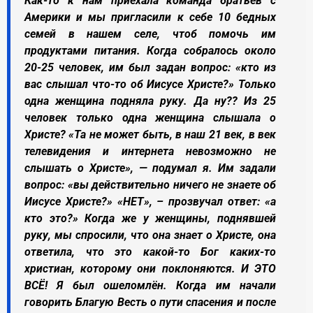
Как-то к нам приехала команда братьев с
Америки и мы пригласили к себе 10 бедных
семей в нашем селе, чтоб помочь им
продуктами питания. Когда собралось около
20-25 человек, им был задан вопрос: «кто из
вас слышал что-то об Иисусе Христе?» Только
одна женщина подняла руку. Да ну?? Из 25
человек только одна женщина слышала о
Христе? «Та не может быть, в наш 21 век, в век
телевидения и интернета невозможно не
слышать о Христе», — подумал я. Им задали
вопрос: «вы действительно ничего не знаете об
Иисусе Христе?» «НЕТ», – прозвучал ответ: «а
кто это?» Когда же у женщины, поднявшей
руку, мы спросили, что она знает о Христе, она
ответила, что это какой-то Бог каких-то
христиан, которому они поклоняются. И ЭТО
ВСЁ! Я был ошеломлён. Когда им начали
говорить Благую Весть о пути спасения и после