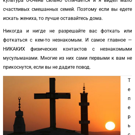
культура о-очень сильно отличается и я видел мало
счастливых смешанных семей. Поэтому если вы едете
искать жениха, то лучше оставайтесь дома.
Никогда и нигде не разрешайте вас фоткать или
фоткаться с кем-то незнакомым. И самое главное —
НИКАКИХ физических контактов с незнакомыми
мусульманами. Многие из них сами первыми к вам не
прикоснутся, если вы не дадите повод.
Т
е
п
е
р
ь
с