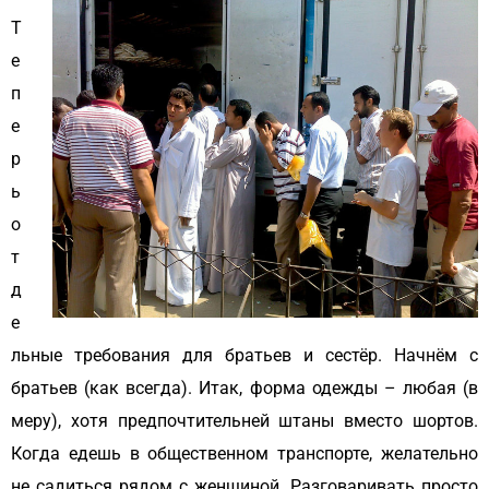
Т
е
п
е
р
ь
о
т
д
е
льные требования для братьев и сестёр. Начнём с
братьев (как всегда). Итак, форма одежды – любая (в
меру), хотя предпочтительней штаны вместо шортов.
Когда едешь в общественном транспорте, желательно
не садиться рядом с женщиной. Разговаривать просто