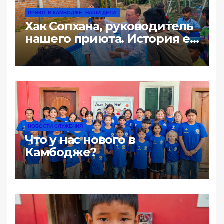
ПРИЮТ В КАМБОДЖЕ, НАШИ ДЕТИ.
Хак Сопхана, руководитель
нашего приюта. История её
жизни: «100 долл за ночь
или почему жизнь такая
жестокая».
НОВОСТИ СЛУЖЕНИЯ
Что у нас нового в
Камбодже?