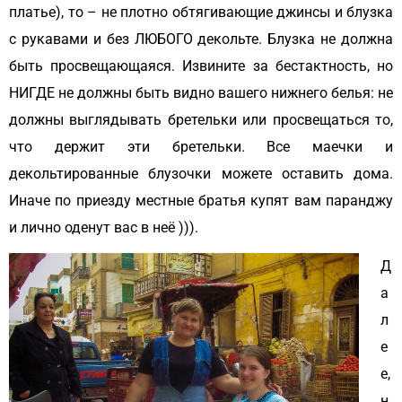
платье), то – не плотно обтягивающие джинсы и блузка
с рукавами и без ЛЮБОГО декольте. Блузка не должна
быть просвещающаяся. Извините за бестактность, но
НИГДЕ не должны быть видно вашего нижнего белья: не
должны выглядывать бретельки или просвещаться то,
что держит эти бретельки. Все маечки и
декольтированные блузочки можете оставить дома.
Иначе по приезду местные братья купят вам паранджу
и лично оденут вас в неё ))).
Д
а
л
е
е,
н