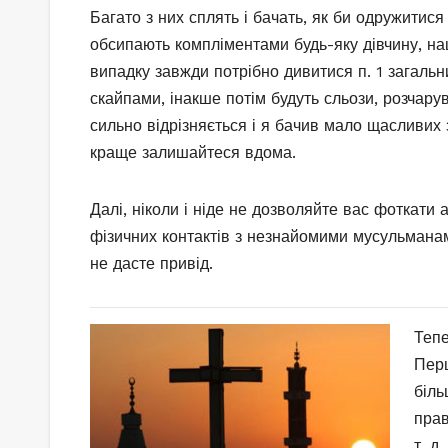
Багато з них сплять і бачать, як би одружитися
обсипають компліментами будь-яку дівчину, наш
випадку завжди потрібно дивитися п. 1 загальн
скайпами, інакше потім будуть сльози, розчару
сильно відрізняється і я бачив мало щасливих 
краще залишайтеся вдома.
Далі, ніколи і ніде не дозволяйте вас фоткати
фізичних контактів з незнайомими мусульманам
не дасте привід.
Тепе
Перш
біль
прав
т. д