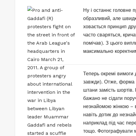
Ну і останнє головне 
образливий, але швидк
ховається принцип дру
часто сваряться, крича
помічав). З цього вип
максимально коректни
Теперь окремі вимоги д
завжди). Отже, форма о
штани замість шортів. 
бажано не сідати поруч
незнайомою жінкою – в
навіть дотик до незна
наприклад під час пере
тощо. Фотографувати м