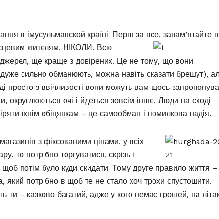
ання в імусульманской країні. Перш за все, запам’ятайте п
місцевим жителям, НІКОЛИ. Всю
 джерел, ще краще з довірених. Це не тому, що вони
 дуже сильно обманюють, можна навіть сказати брешут), а
оді просто з ввічливості вони можуть вам щось запропонув
ави, округлюються очі і йдеться зовсім інше. Люди на сході
іряти їхнім обіцянкам – це самообман і помилкова надія.
магазинів з фіксованими цінами, у всі
х
ру, то потрібно торгуватися, скрізь і
, щоб потім було куди скидати. Тому друге правило життя –
, який потрібно в щоб те не стало хоч трохи спустошити.
ть ти – казково багатий, адже у кого немає грошей, на літа