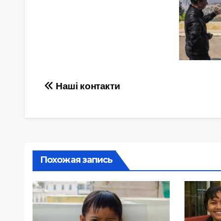
Навигация
Наші контакти
по
записям
Похожая запись