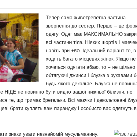
Тепер сама животрепетна частина –
звернення до сестер. Перше – це фор
одягу. Одяг має МАКСИМАЛЬНО закри
всі частини тіла. Ніяких шортів і маечек
навіть при +50. Ідеальний варіант то, в
ходять багато місцевих жінок. Якщо не
хочеться одягати абаю, то – не щільно
обтягуючі джинси і блузка з рукавами б
будь-якого декольте. Блузка не повинн
але НІДЕ не повинно бути видно вашої нижньої білизни, не
ся те, що тримає бретельки. Всі маєчки і декольтовані блу
еві брати куплять вам паранджу і особисто вас одягнуть в
вати знаки уваги незнайомій мусульманину.