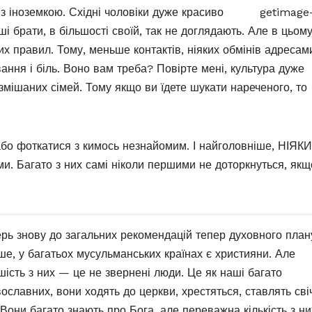
 з іноземкою. Східні чоловіки дуже красиво
і брати, в більшості своїй, так не доглядають. Але в цьом
их правил. Тому, меньше контактів, ніяких обмінів адресами
вання і біль. Воно вам треба? Повірте мені, культура дуже
змішаних сімей. Тому якщо ви їдете шукати нареченого, то
 або фоткатися з кимось незнайомим. І найголовніше, НІЯК
и. Багато з них самі ніколи першими не доторкнуться, якщ
рь знову до загальних рекомендацій тепер духовного план
е, у багатьох мусульманських країнах є християни. Але
шість з них — це не звернені люди. Це як наші багато
ославних, вони ходять до церкви, хрестяться, ставлять свіч
. Вони багато знають про Бога, але переважна кількість з ни