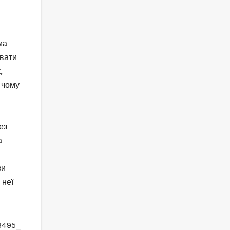
ма
вати
,
 чому
ез
а
зи
 неї