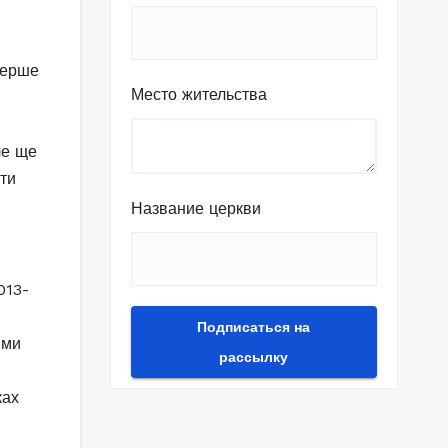
ерше
Место жительства
ле ще
ати
Название церкви
 ми
ках