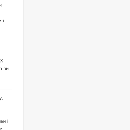
у
 і
ИХ
о ви
у.
ки і
х