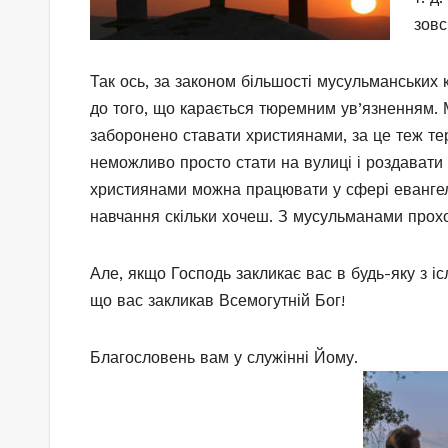
зовс
Так ось, за законом більшості мусульманських 
до того, що карається тюремним ув’язненням.
заборонено ставати християнами, за це теж те
неможливо просто стати на вулиці і роздавати 
християнами можна працювати у сфері евангел
навчання скільки хочеш. З мусульманами прохо
Але, якщо Господь закликає вас в будь-яку з і
що вас закликав Всемогутній Бог!
Благословень вам у служінні Йому.