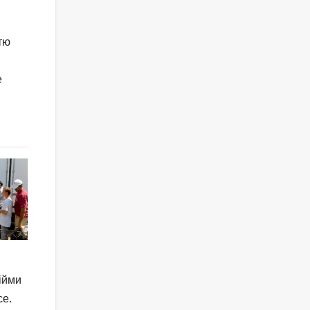
тю
е
ійми
се.