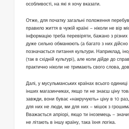
особливості, на які я хочу вказати.
Отже, для початку загальні положення перебув
правило життя в чужій країні – ніколи не вір 
інформацію треба перевіряти, бажано з різних
дуже сильно обманюють (а багато з них дійсно
позначається питання культури. Наприклад, ін
(так в східній культурі), але коли дійде до спр
практично ніколи не тримають свого слова, дов
Далі, у мусульманських країнах всього одиниці 
інших магазинчиках, якщо ти не знаєш ціну това
завжди, вони буває «накручують» ціну в 10 раз
для них не люди, ми для них – мішок з грошима
Вважається апріорі, якщо ти іноземець – значи
не літають в іншу країну, така їхня логіка.