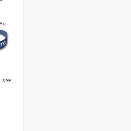
Аж
 тому