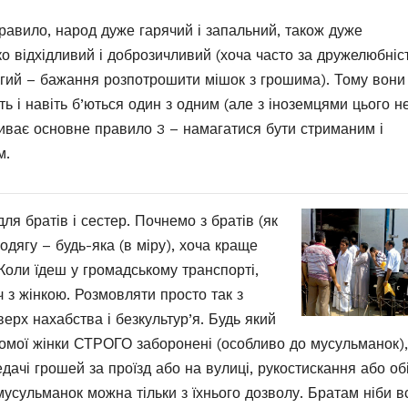
правило, народ дуже гарячий і запальний, також дуже
о відхідливий і доброзичливий (хоча часто за дружелюбніс
гий – бажання розпотрошити мішок з грошима). Тому вони
ть і навіть б’ються один з одним (але з іноземцями цього н
ливає основне правило 3 – намагатися бути стриманим і
м.
ля братів і сестер. Почнемо з братів (як
дягу – будь-яка (в міру), хоча краще
Коли їдеш у громадському транспорті,
 з жінкою. Розмовляти просто так з
ерх нахабства і безкультур’я. Будь який
йомої жінки СТРОГО заборонені (особливо до мусульманок),
дачі грошей за проїзд або на вулиці, рукостискання або об
усульманок можна тільки з їхнього дозволу. Братам ніби в