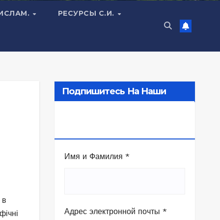
 ИСЛАМ.
РЕСУРСЫ С.И.
Подпишитесь На Наши
Новости Служения В
Камбодже
Имя и Фамилия
*
 в
Адрес электронной почты
*
фічні