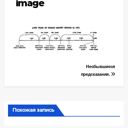
image
Навигация
Несбывшиеся
предсказания.
по
записям
Похожая запись