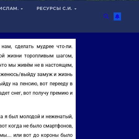
 ИСЛАМ.
РЕСУРСЫ С.И.
нам, сделать мудрее что-ли.
той жизни торопливым шагом,
 что мы живём не в настоящем,
от женюсь/выйду замуж и жизнь
ыйду на пенсию, вот перееду в
адет снег, вот получу премию и
а я был молодой и неженатый,
 вот когда не было смартфонов,
 мы…. или вот до короны было