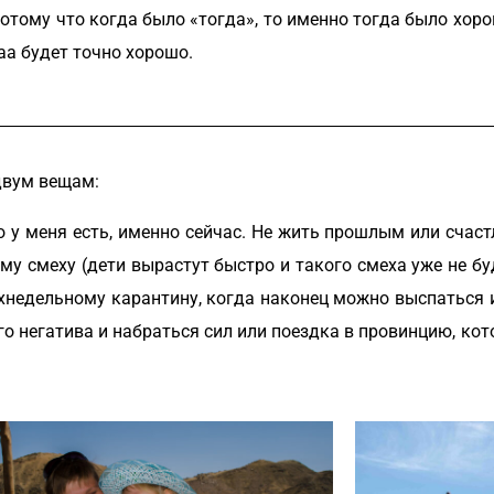
отому что когда было «тогда», то именно тогда было хорош
ааа будет точно хорошо.
 двум вещам:
то у меня есть, именно сейчас. Не жить прошлым или сча
ому смеху (дети вырастут быстро и такого смеха уже не бу
едельному карантину, когда наконец можно выспаться и 
го негатива и набраться сил или поездка в провинцию, кот