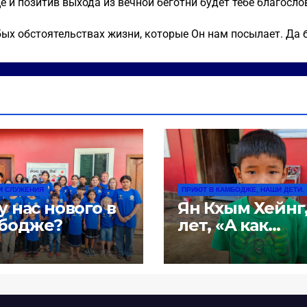
е и позитив выхода из вечной беготни будет тебе благосло
бых обстоятельствах жизни, которые Он нам посылает. Да 
И СЛУЖЕНИЯ
ПРИЮТ В КАМБОДЖЕ, НАШИ ДЕТИ.
у нас нового в
Ян Кхым Хейнг,
бодже?
лет, «А как
ребёнок попал
вам?»