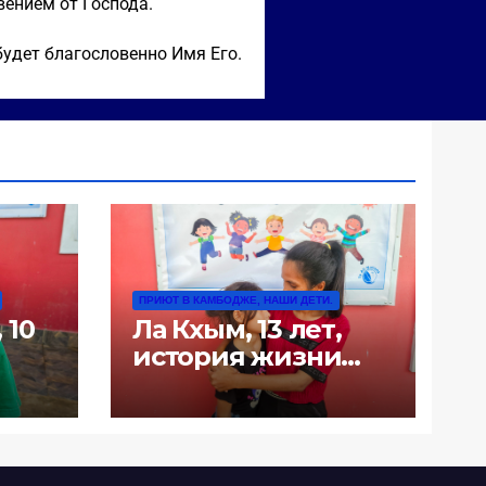
вением от Господа.
будет благословенно Имя Его.
ПРИЮТ В КАМБОДЖЕ, НАШИ ДЕТИ.
 10
Ла Кхым, 13 лет,
история жизни
 к
«Когда это
произошло
последний раз?»