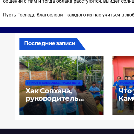
общении с Ним и тогда облака расступятся, выйдет солнц
Пусть Господь благословит каждого из нас учиться в лю
Последние записи
ПРИЮТ В КАМБОДЖЕ, НАШИ ДЕТИ.
НОВОСТ
Хак Сопхана,
Что 
руководитель
Кам
нашего приюта.
История её жизни:
«100 долл за ночь
или почему жизнь