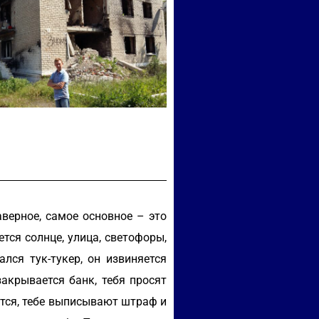
верное, самое основное – это
тся солнце, улица, светофоры,
лся тук-тукер, он извиняется
акрывается банк, тебя просят
ется, тебе выписывают штраф и